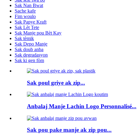
Sak Nan Bwat
Sache kafe
Fim woulo
Sak Papye Kraft
Sak Lèt Tete
Sak Manje pou Bèt Kay
Sak tèmik
Sak Depo Manje
Sak doub anba
Sak degradasyon
Sak ki gen fòm
Sak poul griye ak zip...
Anbalaj Manje Lachin Logo Personnalisé...
Sak pou pake manje ak zip pou...