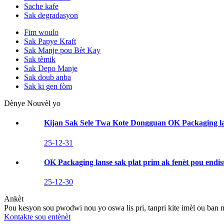
Sache kafe
Sak degradasyon
Fim woulo
Sak Papye Kraft
Sak Manje pou Bèt Kay
Sak tèmik
Sak Depo Manje
Sak doub anba
Sak ki gen fòm
Dènye Nouvèl yo
Kijan Sak Sele Twa Kote Dongguan OK Packaging la
25-12-31
OK Packaging lanse sak plat prim ak fenèt pou endis
25-12-30
Ankèt
Pou kesyon sou pwodwi nou yo oswa lis pri, tanpri kite imèl ou ban 
Kontakte sou entènèt