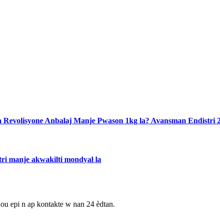
 Revolisyone Anbalaj Manje Pwason 1kg la? Avansman Endistri 2
tri manje akwakilti mondyal la
nou epi n ap kontakte w nan 24 èdtan.