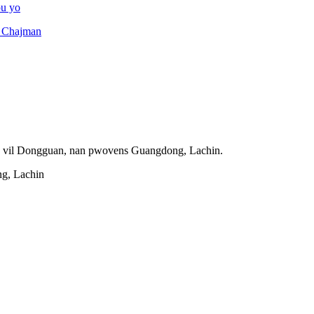
ou yo
 Chajman
nan vil Dongguan, nan pwovens Guangdong, Lachin.
g, Lachin