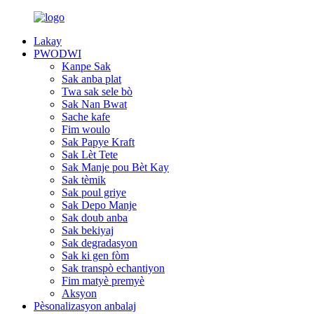
Lakay
PWODWI
Kanpe Sak
Sak anba plat
Twa sak sele bò
Sak Nan Bwat
Sache kafe
Fim woulo
Sak Papye Kraft
Sak Lèt Tete
Sak Manje pou Bèt Kay
Sak tèmik
Sak poul griye
Sak Depo Manje
Sak doub anba
Sak bekiyaj
Sak degradasyon
Sak ki gen fòm
Sak transpò echantiyon
Fim matyè premyè
Aksyon
Pèsonalizasyon anbalaj