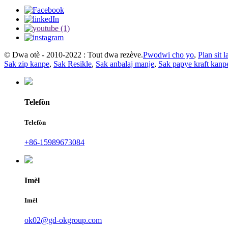
© Dwa otè - 2010-2022 : Tout dwa rezève.
Pwodwi cho yo
,
Plan sit l
Sak zip kanpe
,
Sak Resikle
,
Sak anbalaj manje
,
Sak papye kraft kanp
Telefòn
Telefòn
+86-15989673084
Imèl
Imèl
ok02@gd-okgroup.com