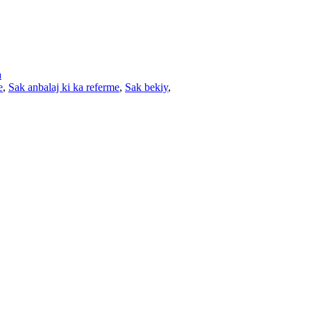
a
e
,
Sak anbalaj ki ka referme
,
Sak bekiy
,