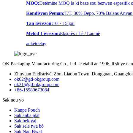
MOQ:
Detèmine MOQ la ki baze sou bezwen espesifik 
Kondisyon Peman:
T/T, 30% Depo, 70% Balans Anvan
Tan livrezon:
10 ~ 15 jou
Metòd Livrezon:
Eksprès / Lè / Lanmè
ankèt
detay
OK Packaging Manufacturing Co., Ltd. te etabli an 1996, li sitiye 
Zhuyuan Endistriyèl Zòn, Liaobu Town, Dongguan, Guangdon
ok02@gd-okgroup.com
ok21@gd-okgroup.com
+86-15989673084
Sak nou yo
Kanpe Pouch
Sak anba plat
Sak bekiyaj
Sak sele twa bò
Sak Nan Bwat