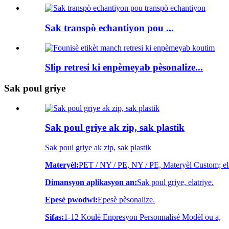
Sak transpò echantiyon pou ...
Slip retresi ki enpèmeyab pèsonalize...
Sak poul griye
Sak poul griye ak zip, sak plastik
Sak poul griye ak zip, sak plastik
Materyèl:
PET / NY / PE, NY / PE, Materyèl Custom; ela
Dimansyon aplikasyon an:
Sak poul griye, elatriye.
Epesè pwodwi:
Epesè pèsonalize.
Sifas:
1-12 Koulè Enpresyon Personnalisé Modèl ou a,