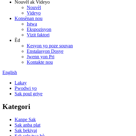
Nouvèl ak Videyo
Nouvèl
Videyo
Konsènan nou
Istwa
Ekspozisyon
Vizit faktori
Èd
Kesyon yo poze souvan
Enstalasyon Dosye
Jwenn yon Pri
Kontakte nou
English
Lakay
Pwodwi yo
Sak poul griye
Kategori
Kanpe Sak
Sak anba plat
Sak bekiyaj
Sak sele twa bò