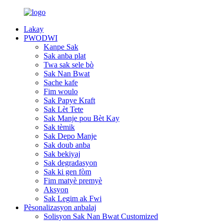
Lakay
PWODWI
Kanpe Sak
Sak anba plat
Twa sak sele bò
Sak Nan Bwat
Sache kafe
Fim woulo
Sak Papye Kraft
Sak Lèt Tete
Sak Manje pou Bèt Kay
Sak tèmik
Sak Depo Manje
Sak doub anba
Sak bekiyaj
Sak degradasyon
Sak ki gen fòm
Fim matyè premyè
Aksyon
Sak Legim ak Fwi
Pèsonalizasyon anbalaj
Solisyon Sak Nan Bwat Customized