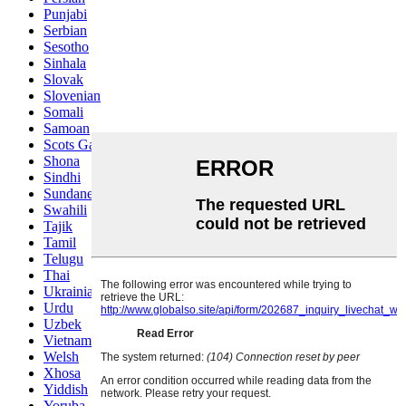
Punjabi
Serbian
Sesotho
Sinhala
Slovak
Slovenian
Somali
Samoan
Scots Gaelic
Shona
Sindhi
Sundanese
Swahili
Tajik
Tamil
Telugu
Thai
Ukrainian
Urdu
Uzbek
Vietnamese
Welsh
Xhosa
Yiddish
Yoruba