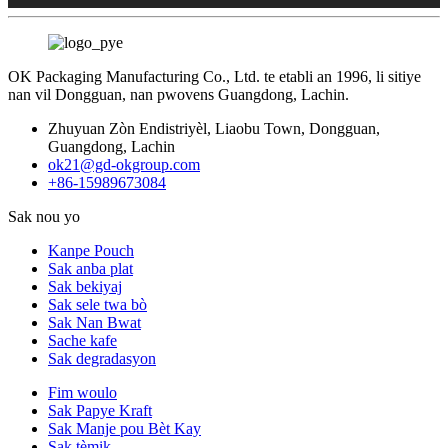
OK Packaging Manufacturing Co., Ltd. te etabli an 1996, li sitiye
nan vil Dongguan, nan pwovens Guangdong, Lachin.
Zhuyuan Zòn Endistriyèl, Liaobu Town, Dongguan,
Guangdong, Lachin
ok21@gd-okgroup.com
+86-15989673084
Sak nou yo
Kanpe Pouch
Sak anba plat
Sak bekiyaj
Sak sele twa bò
Sak Nan Bwat
Sache kafe
Sak degradasyon
Fim woulo
Sak Papye Kraft
Sak Manje pou Bèt Kay
Sak tèmik