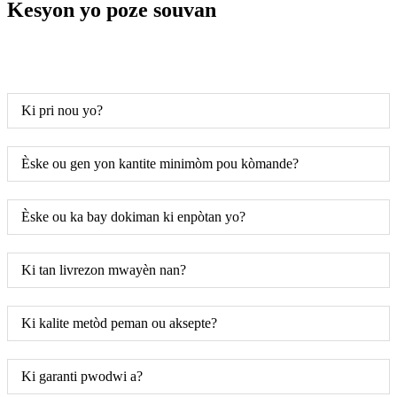
Kesyon yo poze souvan
Ki pri nou yo?
Èske ou gen yon kantite minimòm pou kòmande?
Èske ou ka bay dokiman ki enpòtan yo?
Ki tan livrezon mwayèn nan?
Ki kalite metòd peman ou aksepte?
Ki garanti pwodwi a?