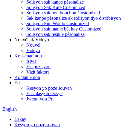
Solisyon sak kanpe pèsonalize
Solisyon Sak Kafe Customized
Solisyon sak pou bouchon Customized
Sak kanpe pèsonalize ak solisyon tiyo distribisyon
Solisyon Fim Woulo Customized
Solisyon sak manje bèt kay Customized
Solisyon sak resikle pèsonalize
Nouvèl ak Videyo
Nouvèl
Videyo
Konsènan nou
Istwa
Ekspozisyon
Vizit faktori
Kontakte nou
Èd
Kesyon yo poze souvan
Enstalasyon Dosye
Jwenn yon Pri
English
Lakay
Kesyon yo poze souvan