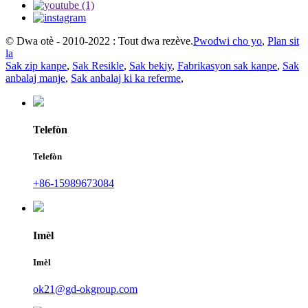
© Dwa otè - 2010-2022 : Tout dwa rezève.
Pwodwi cho yo
,
Plan sit
la
Sak zip kanpe
,
Sak Resikle
,
Sak bekiy
,
Fabrikasyon sak kanpe
,
Sak
anbalaj manje
,
Sak anbalaj ki ka referme
,
Telefòn
Telefòn
+86-15989673084
Imèl
Imèl
ok21@gd-okgroup.com