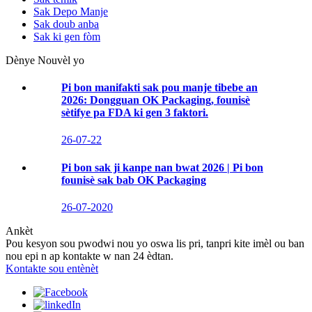
Sak Depo Manje
Sak doub anba
Sak ki gen fòm
Dènye Nouvèl yo
Pi bon manifakti sak pou manje tibebe an
2026: Dongguan OK Packaging, founisè
sètifye pa FDA ki gen 3 faktori.
26-07-22
Pi bon sak ji kanpe nan bwat 2026 | Pi bon
founisè sak bab OK Packaging
26-07-2020
Ankèt
Pou kesyon sou pwodwi nou yo oswa lis pri, tanpri kite imèl ou ban
nou epi n ap kontakte w nan 24 èdtan.
Kontakte sou entènèt