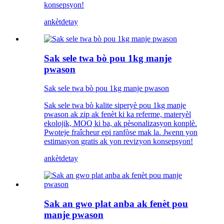
konsepsyon!
ankèt
detay
Sak sele twa bò pou 1kg manje
pwason
Sak sele twa bò pou 1kg manje pwason
Sak sele twa bò kalite siperyè pou 1kg manje
pwason ak zip ak fenèt ki ka referme, materyèl
ekolojik, MOQ ki ba, ak pèsonalizasyon konplè.
Pwoteje fraîcheur epi ranfòse mak la. Jwenn yon
estimasyon gratis ak yon revizyon konsepsyon!
ankèt
detay
Sak an gwo plat anba ak fenèt pou
manje pwason