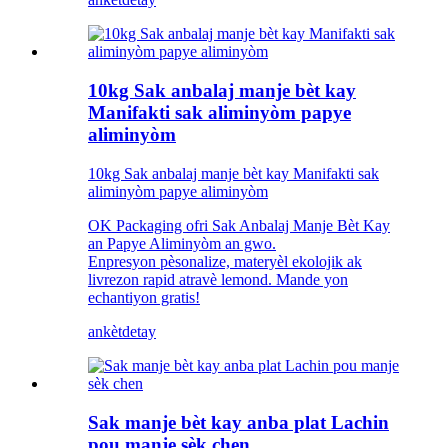
10kg Sak anbalaj manje bèt kay
Manifakti sak aliminyòm papye
aliminyòm
10kg Sak anbalaj manje bèt kay Manifakti sak
aliminyòm papye aliminyòm
OK Packaging ofri Sak Anbalaj Manje Bèt Kay
an Papye Aliminyòm an gwo.
Enpresyon pèsonalize, materyèl ekolojik ak
livrezon rapid atravè lemond. Mande yon
echantiyon gratis!
ankèt
detay
Sak manje bèt kay anba plat Lachin
pou manje sèk chen