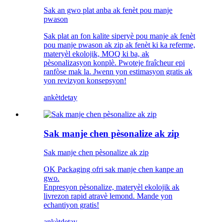
Sak an gwo plat anba ak fenèt pou manje
pwason
Sak plat an fon kalite siperyè pou manje ak fenèt
pou manje pwason ak zip ak fenèt ki ka referme,
materyèl ekolojik, MOQ ki ba, ak
pèsonalizasyon konplè. Pwoteje fraîcheur epi
ranfòse mak la. Jwenn yon estimasyon gratis ak
yon revizyon konsepsyon!
ankèt
detay
Sak manje chen pèsonalize ak zip
Sak manje chen pèsonalize ak zip
OK Packaging ofri sak manje chen kanpe an
gwo.
Enpresyon pèsonalize, materyèl ekolojik ak
livrezon rapid atravè lemond. Mande yon
echantiyon gratis!
ankèt
detay