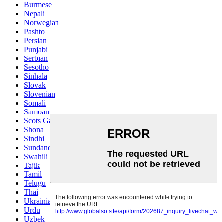
Burmese
Nepali
Norwegian
Pashto
Persian
Punjabi
Serbian
Sesotho
Sinhala
Slovak
Slovenian
Somali
Samoan
Scots Gaelic
Shona
Sindhi
Sundanese
Swahili
Tajik
Tamil
Telugu
Thai
Ukrainian
Urdu
Uzbek