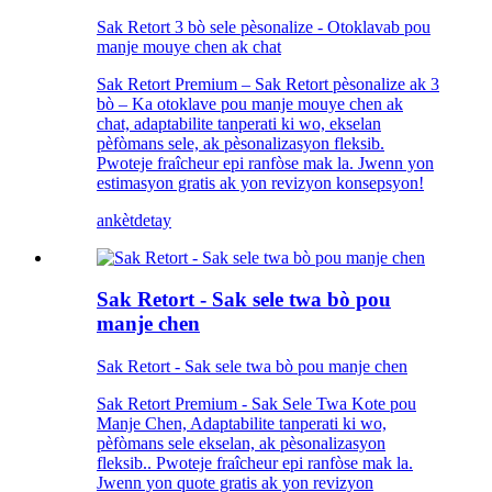
Sak Retort 3 bò sele pèsonalize - Otoklavab pou
manje mouye chen ak chat
Sak Retort Premium – Sak Retort pèsonalize ak 3
bò – Ka otoklave pou manje mouye chen ak
chat, adaptabilite tanperati ki wo, ekselan
pèfòmans sele, ak pèsonalizasyon fleksib.
Pwoteje fraîcheur epi ranfòse mak la. Jwenn yon
estimasyon gratis ak yon revizyon konsepsyon!
ankèt
detay
Sak Retort - Sak sele twa bò pou
manje chen
Sak Retort - Sak sele twa bò pou manje chen
Sak Retort Premium - Sak Sele Twa Kote pou
Manje Chen, Adaptabilite tanperati ki wo,
pèfòmans sele ekselan, ak pèsonalizasyon
fleksib.. Pwoteje fraîcheur epi ranfòse mak la.
Jwenn yon quote gratis ak yon revizyon