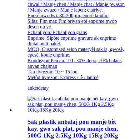
chwal / Manje chen / Manje chat / Manje pwason
/ Manje zwazo / Manje lapen; elatriye.
Epesè pwodwi: 80-200μm, epesè koutim
Sifas: Fim mat; Fim briyan epi enprime pwòp
desen ou yo.
Echantiyon: Echantiyon gratis
Enprime: Sipòte enprime gravure ak enprime
dijital an ti pakèt.
MOQ: Customized selon materyèl sak la, gwosè,
epesè, koulè enprime.
Kondisyon Peman: T/T, 30% depo, 70% balans
anvan chajman
Tan livrezon: 10 ~ 15 jou
Metòd livrezon: Express / lè / lanmè
ankèt
detay
Sak plastik anbalaj pou manje bèt
kay, gwo sak plat, pou manje chen,
500G 1Kg 2.5Kg 10Kg 15Kg 20Kg