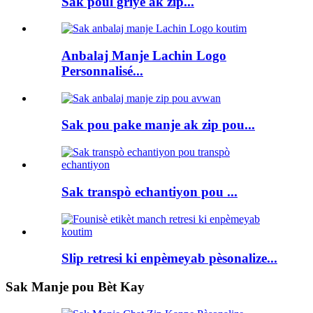
Sak poul griye ak zip...
Anbalaj Manje Lachin Logo
Personnalisé...
Sak pou pake manje ak zip pou...
Sak transpò echantiyon pou ...
Slip retresi ki enpèmeyab pèsonalize...
Sak Manje pou Bèt Kay