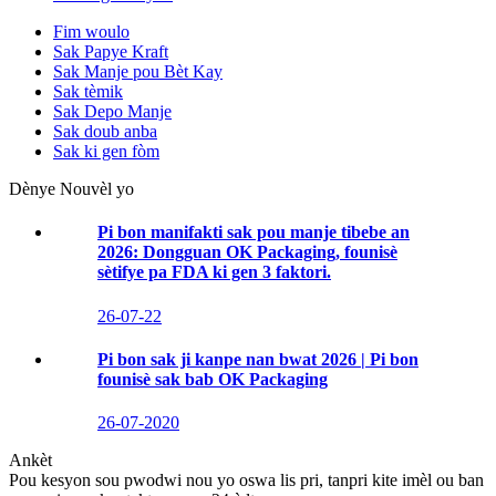
Fim woulo
Sak Papye Kraft
Sak Manje pou Bèt Kay
Sak tèmik
Sak Depo Manje
Sak doub anba
Sak ki gen fòm
Dènye Nouvèl yo
Pi bon manifakti sak pou manje tibebe an
2026: Dongguan OK Packaging, founisè
sètifye pa FDA ki gen 3 faktori.
26-07-22
Pi bon sak ji kanpe nan bwat 2026 | Pi bon
founisè sak bab OK Packaging
26-07-2020
Ankèt
Pou kesyon sou pwodwi nou yo oswa lis pri, tanpri kite imèl ou ban