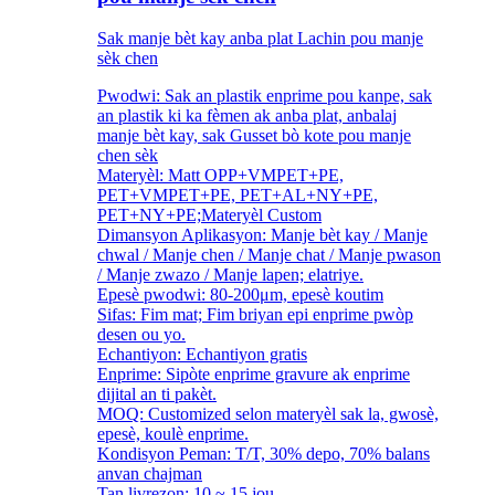
Sak manje bèt kay anba plat Lachin pou manje
sèk chen
Pwodwi: Sak an plastik enprime pou kanpe, sak
an plastik ki ka fèmen ak anba plat, anbalaj
manje bèt kay, sak Gusset bò kote pou manje
chen sèk
Materyèl: Matt OPP+VMPET+PE,
PET+VMPET+PE, PET+AL+NY+PE,
PET+NY+PE;Materyèl Custom
Dimansyon Aplikasyon: Manje bèt kay / Manje
chwal / Manje chen / Manje chat / Manje pwason
/ Manje zwazo / Manje lapen; elatriye.
Epesè pwodwi: 80-200μm, epesè koutim
Sifas: Fim mat; Fim briyan epi enprime pwòp
desen ou yo.
Echantiyon: Echantiyon gratis
Enprime: Sipòte enprime gravure ak enprime
dijital an ti pakèt.
MOQ: Customized selon materyèl sak la, gwosè,
epesè, koulè enprime.
Kondisyon Peman: T/T, 30% depo, 70% balans
anvan chajman
Tan livrezon: 10 ~ 15 jou