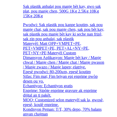
Sak plastik anbalaj pou manje bèt kay, gwo sak
plat, pou manje chen, 500G 1Kg 2.5Kg 10Kg
15Kg 20Kg
Pwodwi: Sak plastik pou kanpe koutim, sak pou
manje chat, sak pou manje chen, sak pou bèt kay,
sak plastik pou manje bèt kay ki seche nan frizè,
sak zip pou anbalaj, sak plastik
Materyèl: Matt OPP+VMPET+PE,
PET+VMPET+PE, PET+AL+NY+PE,
PET+NY+PE;Materyèl Custom
Dimansyon Aplikasyon: Manje bèt kay / Manje
chwal / Manje chen / Manje chat / Manje pwason
/ Manje zwazo / Manje lapen; elatriye.
Epesè pwodwi: 80-200μm, epesè koutim
Sifas: Fim mat; Fim briyan epi enprime pwòp
desen ou yo.
Echantiyon: Echantiyon gratis
Enprime: Sipòte enprime gravure ak enprime
dijital an ti pakèt.
MOQ: Customized selon materyèl sak la, gwosè,
epesè, koulè enprime.
Kondisyon Peman: T/T, 30% depo, 70% balans
anvan chajman