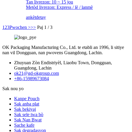
Tan livrezon: 10 ~ 15 jou
Metòd livrezon: Express / lè / lanmè
ankèt
detay
1
2
3
Pwochen >
>>
Paj 1 / 3
OK Packaging Manufacturing Co., Ltd. te etabli an 1996, li sitiye
nan vil Dongguan, nan pwovens Guangdong, Lachin.
Zhuyuan Zòn Endistriyèl, Liaobu Town, Dongguan,
Guangdong, Lachin
ok21@gd-okgroup.com
+86-15989673084
Sak nou yo
Kanpe Pouch
Sak anba plat
Sak bekiyaj
Sak sele twa bò
Sak Nan Bwat
Sache kafe
Sak degradasyon