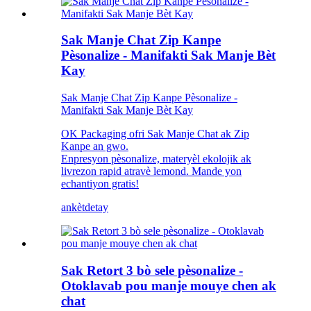
Sak Manje Chat Zip Kanpe
Pèsonalize - Manifakti Sak Manje Bèt
Kay
Sak Manje Chat Zip Kanpe Pèsonalize -
Manifakti Sak Manje Bèt Kay
OK Packaging ofri Sak Manje Chat ak Zip
Kanpe an gwo.
Enpresyon pèsonalize, materyèl ekolojik ak
livrezon rapid atravè lemond. Mande yon
echantiyon gratis!
ankèt
detay
Sak Retort 3 bò sele pèsonalize -
Otoklavab pou manje mouye chen ak
chat