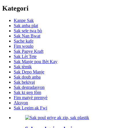
Kategori
Kanpe Sak
Sak anba plat
Sak sele twa bò
Sak Nan Bwat
Sache kafe
Fim woulo
Sak Papye Kraft
Sak Lèt Tete
Sak Manje pou Bèt Kay
Sak tèmik
Sak Depo Manje
Sak doub anba
Sak bekiyaj
Sak degradasyon
Sak ki gen fòm
Fim matyè premyè
Aksyon
Sak Legim ak Fwi