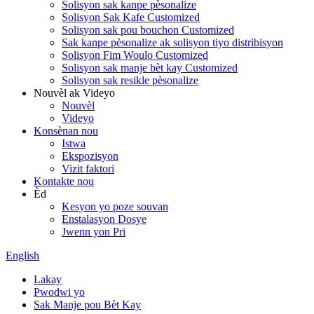
Solisyon sak kanpe pèsonalize
Solisyon Sak Kafe Customized
Solisyon sak pou bouchon Customized
Sak kanpe pèsonalize ak solisyon tiyo distribisyon
Solisyon Fim Woulo Customized
Solisyon sak manje bèt kay Customized
Solisyon sak resikle pèsonalize
Nouvèl ak Videyo
Nouvèl
Videyo
Konsènan nou
Istwa
Ekspozisyon
Vizit faktori
Kontakte nou
Èd
Kesyon yo poze souvan
Enstalasyon Dosye
Jwenn yon Pri
English
Lakay
Pwodwi yo
Sak Manje pou Bèt Kay