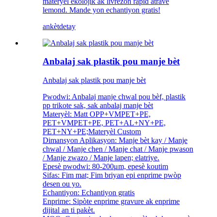
materyèl ekolojik ak livrezon rapid atravè
lemond. Mande yon echantiyon gratis!
ankèt
detay
Anbalaj sak plastik pou manje bèt
Anbalaj sak plastik pou manje bèt
Pwodwi: Anbalaj manje chwal pou bèf, plastik
pp trikote sak, sak anbalaj manje bèt
Materyèl: Matt OPP+VMPET+PE,
PET+VMPET+PE, PET+AL+NY+PE,
PET+NY+PE;Materyèl Custom
Dimansyon Aplikasyon: Manje bèt kay / Manje
chwal / Manje chen / Manje chat / Manje pwason
/ Manje zwazo / Manje lapen; elatriye.
Epesè pwodwi: 80-200μm, epesè koutim
Sifas: Fim mat; Fim briyan epi enprime pwòp
desen ou yo.
Echantiyon: Echantiyon gratis
Enprime: Sipòte enprime gravure ak enprime
dijital an ti pakèt.