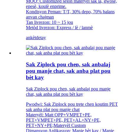
MOQ: Customized selon materyèl sak la, gwosè,
epesè, koulè enprime.
Kondisyon Peman: T/T, 30% depo, 70% balans
anvan chajman
Tan livrezon: 10 ~ 15 jou
Metòd livrezon: Express / lè / lanmè
ankèt
detay
Sak Ziplock pou chen, sak anbalaj
pou manje chat, sak anba plat pou
bèt kay
Sak Ziplock pou chen, sak anbalaj pou manje
chat, sak anba plat pou bèt kay
Pwodwi: Sak Ziplock pou trete chen koutim PET
sak anba plat pou manje chat
Materyèl: Matt OPP+VMPET+PE,
PET+VMPET+PE, PET+AL+NY+PE,
PET+NY+PE;Materyèl Custom
Dimansyon Aplikasyon: Manje bèt kay / Manje