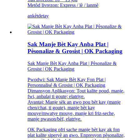
Metòd livrezon: Express / lè / lanmè
ankèt
detay
Sak Manje Bèt Kay Anba Plat |
Pèsonalize & Grosist | OK Packaging
Sak Manje Bèt Kay Anba Plat | Pèsonalize &
Grosist | OK Packaging
Pwodwi: Sak Manje Bèt Kay Fon Plat |
Personnalisé & Grosist | OK Packaging
Dimansyon Aplikasyon: Tout kalite poud, manje,
fwi, anbalaj ti goute; elatriye.
Avantaj: Manje sèk an gwo pou bèt kay (manje
chen/chat, ti goute), manje bèt kay
mouye/mwatye mouye, manje kri friz-seche,
manje pwason/bèf, elatriye.
OK Packaging ofri sache manje bèt kay ak fon
plat kalite siperyè an gwo. Enpresyon pèsonalize,