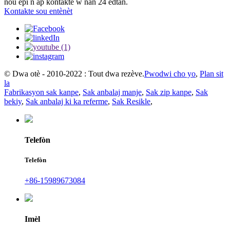
nou epi n ap kontakte w nan 24 èdtan.
Kontakte sou entènèt
© Dwa otè - 2010-2022 : Tout dwa rezève.
Pwodwi cho yo
,
Plan sit
la
Fabrikasyon sak kanpe
,
Sak anbalaj manje
,
Sak zip kanpe
,
Sak
bekiy
,
Sak anbalaj ki ka referme
,
Sak Resikle
,
Telefòn
Telefòn
+86-15989673084
Imèl