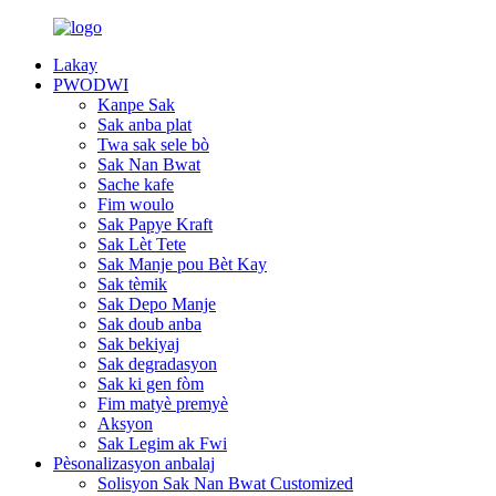
Lakay
PWODWI
Kanpe Sak
Sak anba plat
Twa sak sele bò
Sak Nan Bwat
Sache kafe
Fim woulo
Sak Papye Kraft
Sak Lèt Tete
Sak Manje pou Bèt Kay
Sak tèmik
Sak Depo Manje
Sak doub anba
Sak bekiyaj
Sak degradasyon
Sak ki gen fòm
Fim matyè premyè
Aksyon
Sak Legim ak Fwi
Pèsonalizasyon anbalaj
Solisyon Sak Nan Bwat Customized