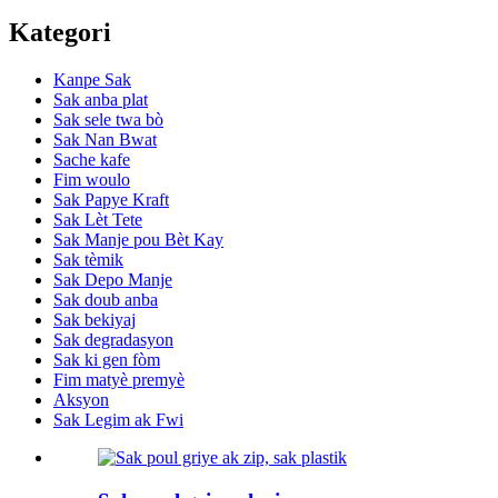
Kategori
Kanpe Sak
Sak anba plat
Sak sele twa bò
Sak Nan Bwat
Sache kafe
Fim woulo
Sak Papye Kraft
Sak Lèt Tete
Sak Manje pou Bèt Kay
Sak tèmik
Sak Depo Manje
Sak doub anba
Sak bekiyaj
Sak degradasyon
Sak ki gen fòm
Fim matyè premyè
Aksyon
Sak Legim ak Fwi