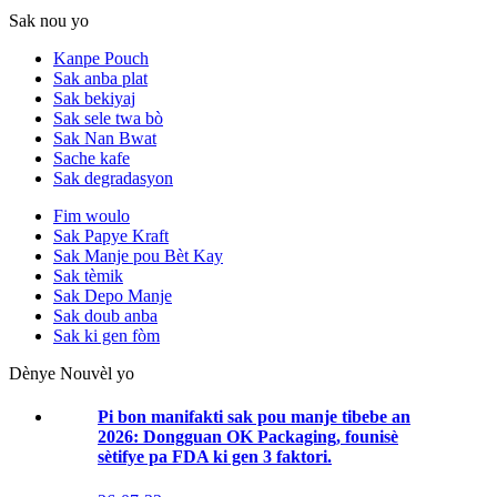
Sak nou yo
Kanpe Pouch
Sak anba plat
Sak bekiyaj
Sak sele twa bò
Sak Nan Bwat
Sache kafe
Sak degradasyon
Fim woulo
Sak Papye Kraft
Sak Manje pou Bèt Kay
Sak tèmik
Sak Depo Manje
Sak doub anba
Sak ki gen fòm
Dènye Nouvèl yo
Pi bon manifakti sak pou manje tibebe an
2026: Dongguan OK Packaging, founisè
sètifye pa FDA ki gen 3 faktori.