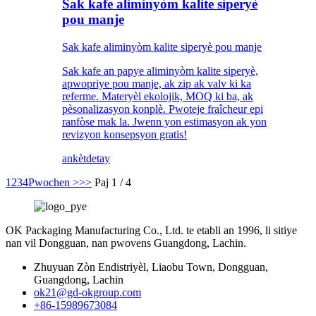
Sak kafe aliminyòm kalite siperyè
pou manje
Sak kafe aliminyòm kalite siperyè pou manje
Sak kafe an papye aliminyòm kalite siperyè,
apwopriye pou manje, ak zip ak valv ki ka
referme. Materyèl ekolojik, MOQ ki ba, ak
pèsonalizasyon konplè. Pwoteje fraîcheur epi
ranfòse mak la. Jwenn yon estimasyon ak yon
revizyon konsepsyon gratis!
ankèt
detay
1
2
3
4
Pwochen >
>>
Paj 1 / 4
OK Packaging Manufacturing Co., Ltd. te etabli an 1996, li sitiye
nan vil Dongguan, nan pwovens Guangdong, Lachin.
Zhuyuan Zòn Endistriyèl, Liaobu Town, Dongguan,
Guangdong, Lachin
ok21@gd-okgroup.com
+86-15989673084