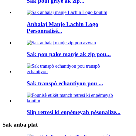
Sak poul griye ak zip...
Anbalaj Manje Lachin Logo
Personnalisé...
Sak pou pake manje ak zip pou...
Sak transpò echantiyon pou ...
Slip retresi ki enpèmeyab pèsonalize...
Sak anba plat