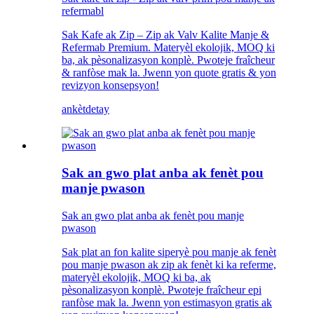
refermabl
Sak Kafe ak Zip – Zip ak Valv Kalite Manje &
Refermab Premium. Materyèl ekolojik, MOQ ki
ba, ak pèsonalizasyon konplè. Pwoteje fraîcheur
& ranfòse mak la. Jwenn yon quote gratis & yon
revizyon konsepsyon!
ankèt
detay
Sak an gwo plat anba ak fenèt pou
manje pwason
Sak an gwo plat anba ak fenèt pou manje
pwason
Sak plat an fon kalite siperyè pou manje ak fenèt
pou manje pwason ak zip ak fenèt ki ka referme,
materyèl ekolojik, MOQ ki ba, ak
pèsonalizasyon konplè. Pwoteje fraîcheur epi
ranfòse mak la. Jwenn yon estimasyon gratis ak