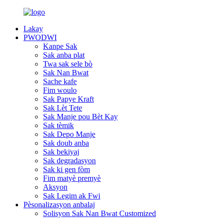
Lakay
PWODWI
Kanpe Sak
Sak anba plat
Twa sak sele bò
Sak Nan Bwat
Sache kafe
Fim woulo
Sak Papye Kraft
Sak Lèt Tete
Sak Manje pou Bèt Kay
Sak tèmik
Sak Depo Manje
Sak doub anba
Sak bekiyaj
Sak degradasyon
Sak ki gen fòm
Fim matyè premyè
Aksyon
Sak Legim ak Fwi
Pèsonalizasyon anbalaj
Solisyon Sak Nan Bwat Customized