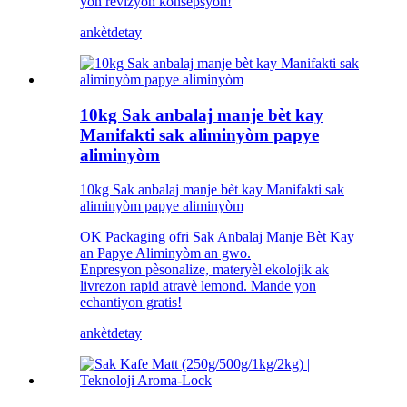
yon revizyon konsepsyon!
ankèt
detay
10kg Sak anbalaj manje bèt kay
Manifakti sak aliminyòm papye
aliminyòm
10kg Sak anbalaj manje bèt kay Manifakti sak
aliminyòm papye aliminyòm
OK Packaging ofri Sak Anbalaj Manje Bèt Kay
an Papye Aliminyòm an gwo.
Enpresyon pèsonalize, materyèl ekolojik ak
livrezon rapid atravè lemond. Mande yon
echantiyon gratis!
ankèt
detay