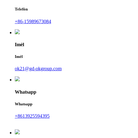
Telefòn
+86-15989673084
Imèl
Imèl
ok21@gd-okgroup.com
Whatsapp
Whatsapp
+8613925594395