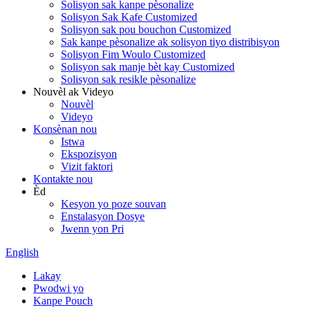
Solisyon sak kanpe pèsonalize
Solisyon Sak Kafe Customized
Solisyon sak pou bouchon Customized
Sak kanpe pèsonalize ak solisyon tiyo distribisyon
Solisyon Fim Woulo Customized
Solisyon sak manje bèt kay Customized
Solisyon sak resikle pèsonalize
Nouvèl ak Videyo
Nouvèl
Videyo
Konsènan nou
Istwa
Ekspozisyon
Vizit faktori
Kontakte nou
Èd
Kesyon yo poze souvan
Enstalasyon Dosye
Jwenn yon Pri
English
Lakay
Pwodwi yo
Kanpe Pouch