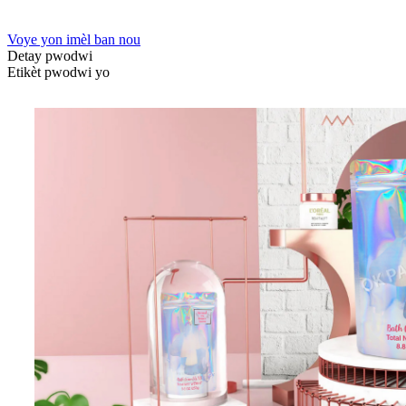
Voye yon imèl ban nou
Detay pwodwi
Etikèt pwodwi yo