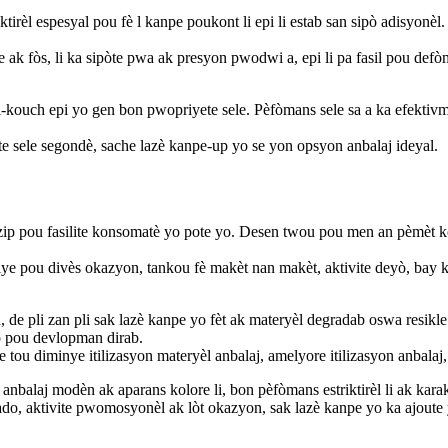
ktirèl espesyal pou fè l kanpe poukont li epi li estab san sipò adisyon
e ak fòs, li ka sipòte pwa ak presyon pwodwi a, epi li pa fasil pou def
ti-kouch epi yo gen bon pwopriyete sele. Pèfòmans sele sa a ka efektiv
sele segondè, sache lazè kanpe-up yo se yon opsyon anbalaj ideyal.
zip pou fasilite konsomatè yo pote yo. Desen twou pou men an pèmèt 
riye pou divès okazyon, tankou fè makèt nan makèt, aktivite deyò, bay k
e pli zan pli sak lazè kanpe yo fèt ak materyèl degradab oswa resikl
 pou devlopman dirab.
tou diminye itilizasyon materyèl anbalaj, amelyore itilizasyon anbala
balaj modèn ak aparans kolore li, bon pèfòmans estriktirèl li ak karakte
kado, aktivite pwomosyonèl ak lòt okazyon, sak lazè kanpe yo ka ajout