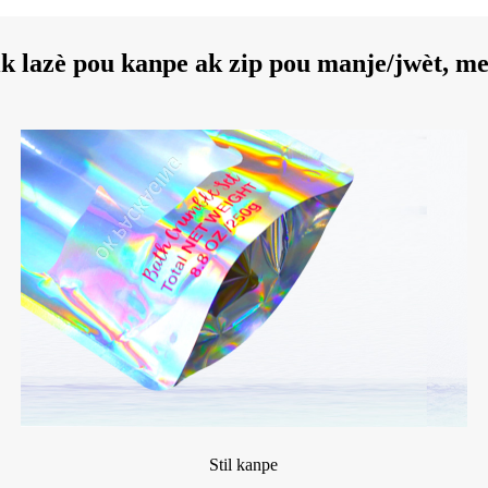
ik lazè pou kanpe ak zip pou manje/jwèt, me
Stil kanpe