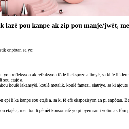
ik lazè pou kanpe ak zip pou manje/jwèt, me
stik enpòtan sa yo:
i yon refleksyon ak refraksyon fò lè li ekspoze a limyè, sa ki fè li kler
 sou etajè a.
ou koulè lakansyèl, koulè metalik, koulè fantezi, elatriye, sa ki ajoute
n epi li ka kanpe sou etajè a, sa ki fè efè ekspozisyon an pi enpòtan.
ou etajè a, men tou li pèmèt konsomatè yo pi byen santi volim ak fòm 