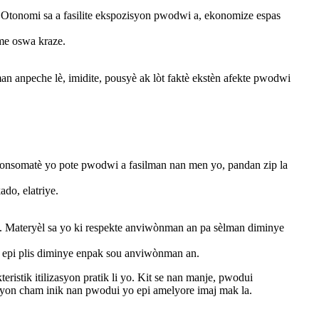
èl. Otonomi sa a fasilite ekspozisyon pwodwi a, ekonomize espas
òme oswa kraze.
man anpeche lè, imidite, pousyè ak lòt faktè ekstèn afekte pwodwi
konsomatè yo pote pwodwi a fasilman nan men yo, pandan zip la
ado, elatriye.
e. Materyèl sa yo ki respekte anviwònman an pa sèlman diminye
j, epi plis diminye enpak sou anviwònman an.
ristik itilizasyon pratik li yo. Kit se nan manje, pwodui
e yon cham inik nan pwodui yo epi amelyore imaj mak la.