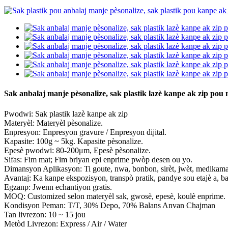
Sak anbalaj manje pèsonalize, sak plastik lazè kanpe ak zip pou 
Pwodwi: Sak plastik lazè kanpe ak zip
Materyèl: Materyèl pèsonalize.
Enpresyon: Enpresyon gravure / Enpresyon dijital.
Kapasite: 100g ~ 5kg. Kapasite pèsonalize.
Epesè pwodwi: 80-200μm, Epesè pèsonalize.
Sifas: Fim mat; Fim briyan epi enprime pwòp desen ou yo.
Dimansyon Aplikasyon: Ti goute, nwa, bonbon, sirèt, jwèt, medikaman,
Avantaj: Ka kanpe ekspozisyon, transpò pratik, pandye sou etajè a, ba
Egzanp: Jwenn echantiyon gratis.
MOQ: Customized selon materyèl sak, gwosè, epesè, koulè enprime.
Kondisyon Peman: T/T, 30% Depo, 70% Balans Anvan Chajman
Tan livrezon: 10 ~ 15 jou
Metòd Livrezon: Express / Air / Water