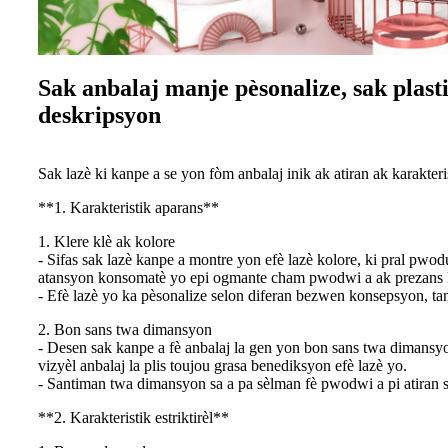
Sak anbalaj manje pèsonalize, sak plast
deskripsyon
Sak lazè ki kanpe a se yon fòm anbalaj inik ak atiran ak karakteri
**1. Karakteristik aparans**
1. Klere klè ak kolore
- Sifas sak lazè kanpe a montre yon efè lazè kolore, ki pral pwodu
atansyon konsomatè yo epi ogmante cham pwodwi a ak prezans li
- Efè lazè yo ka pèsonalize selon diferan bezwen konsepsyon, tank
2. Bon sans twa dimansyon
- Desen sak kanpe a fè anbalaj la gen yon bon sans twa dimansyo
vizyèl anbalaj la plis toujou grasa benediksyon efè lazè yo.
- Santiman twa dimansyon sa a pa sèlman fè pwodwi a pi atiran s
**2. Karakteristik estriktirèl**