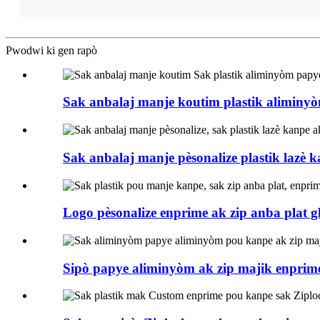
Pwodwi ki gen rapò
Sak anbalaj manje koutim plastik aliminy
Sak anbalaj manje pèsonalize plastik lazè k
Logo pèsonalize enprime ak zip anba plat gl
Sipò papye aliminyòm ak zip majik enprime 