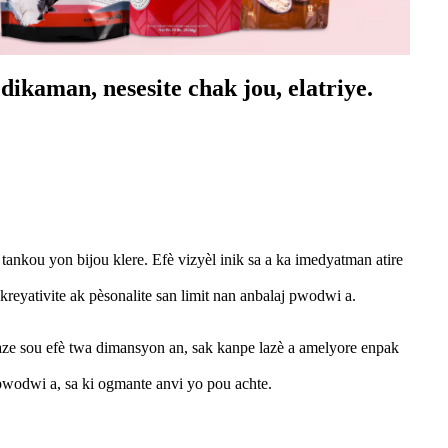
dikaman, nesesite chak jou, elatriye.
e tankou yon bijou klere. Efè vizyèl inik sa a ka imedyatman atire
 kreyativite ak pèsonalite san limit nan anbalaj pwodwi a.
 Baze sou efè twa dimansyon an, sak kanpe lazè a amelyore enpak
pwodwi a, sa ki ogmante anvi yo pou achte.