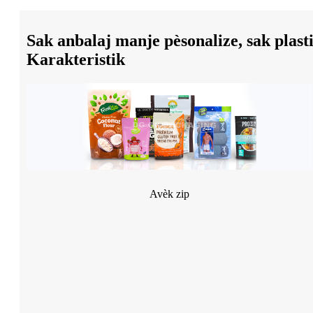
Sak anbalaj manje pèsonalize, sak plast
Karakteristik
Avèk zip