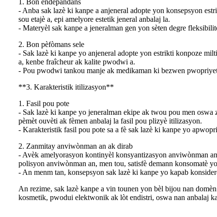
1. Bon endepandans
- Anba sak lazè ki kanpe a anjeneral adopte yon konsepsyon estri
sou etajè a, epi amelyore estetik jeneral anbalaj la.
- Materyèl sak kanpe a jeneralman gen yon sèten degre fleksibilit
2. Bon pèfòmans sele
- Sak lazè ki kanpe yo anjeneral adopte yon estrikti konpoze mil
a, kenbe fraîcheur ak kalite pwodwi a.
- Pou pwodwi tankou manje ak medikaman ki bezwen pwopriyete 
**3. Karakteristik itilizasyon**
1. Fasil pou pote
- Sak lazè ki kanpe yo jeneralman ekipe ak twou pou men oswa 
pèmèt ouvèti ak fèmen anbalaj la fasil pou plizyè itilizasyon.
- Karakteristik fasil pou pote sa a fè sak lazè ki kanpe yo apwop
2. Zanmitay anviwònman an ak dirab
- Avèk amelyorasyon kontinyèl konsyantizasyon anviwònman an, d
polisyon anviwònman an, men tou, satisfè demann konsomatè yo
- An menm tan, konsepsyon sak lazè ki kanpe yo kapab konsidere 
An rezime, sak lazè kanpe a vin tounen yon bèl bijou nan domèn an
kosmetik, pwodui elektwonik ak lòt endistri, oswa nan anbalaj 