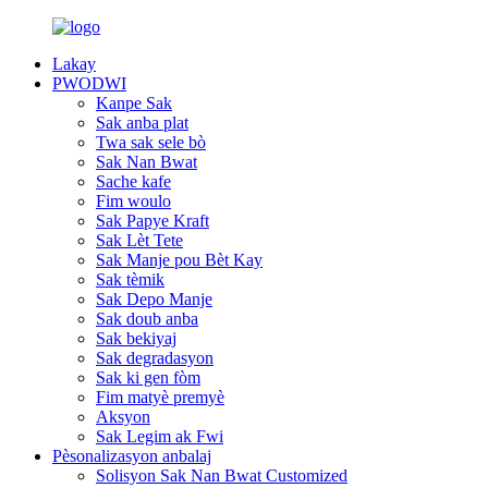
Lakay
PWODWI
Kanpe Sak
Sak anba plat
Twa sak sele bò
Sak Nan Bwat
Sache kafe
Fim woulo
Sak Papye Kraft
Sak Lèt Tete
Sak Manje pou Bèt Kay
Sak tèmik
Sak Depo Manje
Sak doub anba
Sak bekiyaj
Sak degradasyon
Sak ki gen fòm
Fim matyè premyè
Aksyon
Sak Legim ak Fwi
Pèsonalizasyon anbalaj
Solisyon Sak Nan Bwat Customized