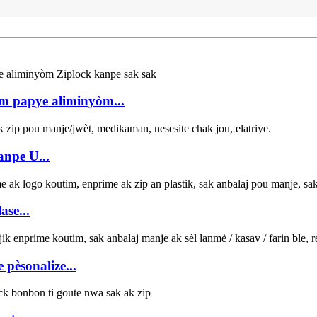
òm papye aliminyòm...
anpe U...
ase...
pèsonalize...