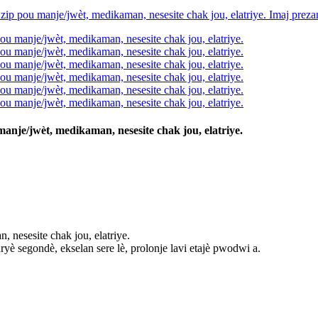
manje/jwèt, medikaman, nesesite chak jou, elatriye.
 nesesite chak jou, elatriye.
ryè segondè, ekselan sere lè, prolonje lavi etajè pwodwi a.